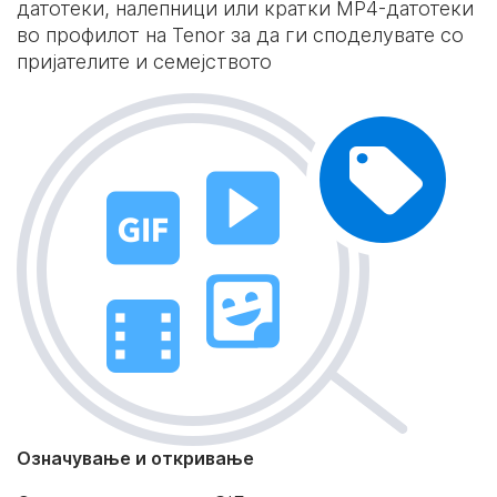
датотеки, налепници или кратки MP4-датотеки
во профилот на Tenor за да ги споделувате со
пријателите и семејството
Означување и откривање