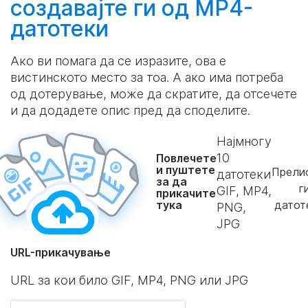
создавајте
ги од MP4-
датотеки
Ако ви помага да се изразите, ова е
вистинското место за тоа. А ако има потреба
од дотерување, може да скратите, да отсечете
и да додадете опис пред да споделите.
Најмногу
10
Повлечете
и пуштете
Прелис
датотеки
за да
г
GIF, MP4,
прикачите
тука
датот
PNG,
JPG
URL-прикачување
URL за кои било GIF, MP4, PNG или JPG