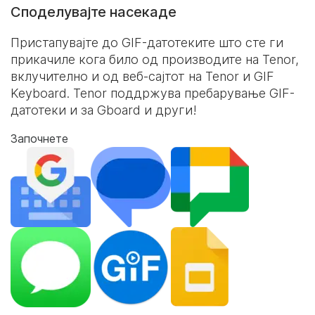
Споделувајте насекаде
Пристапувајте до GIF-датотеките што сте ги
прикачиле кога било од производите на Tenor,
вклучително и од веб-сајтот на Tenor и
GIF
Keyboard
. Tenor поддржува пребарување GIF-
датотеки и за Gboard и други!
Започнете