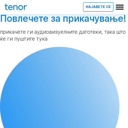
НАЈАВETE СЕ
Повлечете за прикачување!
прикачете ги аудиовизуелните датотеки, така што
ќе ги пуштите тука