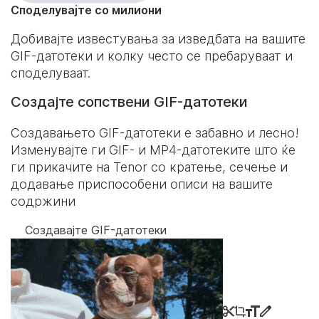
Споделувајте со милиони
Добивајте известувања за изведбата на вашите
GIF-датотеки и колку често се пребаруваат и
споделуваат.
Создајте сопствени GIF-датотеки
Создавањето GIF-датотеки е забавно и лесно!
Изменувајте ги GIF- и MP4-датотеките што ќе
ги прикачите на Tenor со кратење, сечење и
додавање приспособени описи на вашите
содржини
Создавајте GIF-датотеки