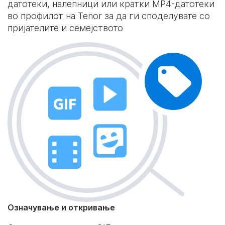
датотеки, налепници или кратки MP4-датотеки
во профилот на Tenor за да ги споделувате со
пријателите и семејството
Означување и откривање