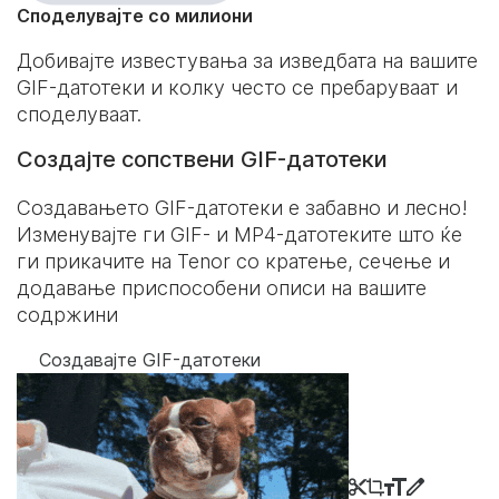
Споделувајте со милиони
Добивајте известувања за изведбата на вашите
GIF-датотеки и колку често се пребаруваат и
споделуваат.
Создајте сопствени GIF-датотеки
Создавањето GIF-датотеки е забавно и лесно!
Изменувајте ги GIF- и MP4-датотеките што ќе
ги прикачите на Tenor со кратење, сечење и
додавање приспособени описи на вашите
содржини
Создавајте GIF-датотеки