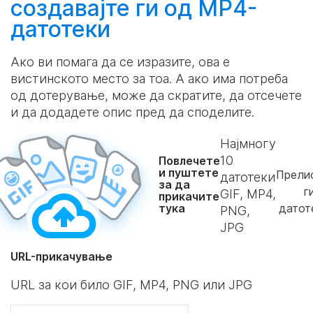
создавајте
ги од MP4-
датотеки
Ако ви помага да се изразите, ова е
вистинското место за тоа. А ако има потреба
од дотерување, може да скратите, да отсечете
и да додадете опис пред да споделите.
Најмногу
10
Повлечете
и пуштете
Прелис
датотеки
за да
г
GIF, MP4,
прикачите
тука
датот
PNG,
JPG
URL-прикачување
URL за кои било GIF, MP4, PNG или JPG