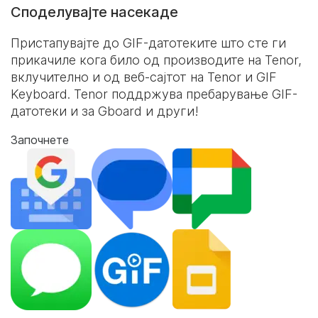
Споделувајте насекаде
Пристапувајте до GIF-датотеките што сте ги
прикачиле кога било од производите на Tenor,
вклучително и од веб-сајтот на Tenor и
GIF
Keyboard
. Tenor поддржува пребарување GIF-
датотеки и за Gboard и други!
Започнете