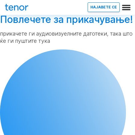
НАЈАВETE СЕ
Повлечете за прикачување!
прикачете ги аудиовизуелните датотеки, така што
ќе ги пуштите тука