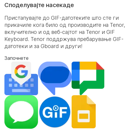
Споделувајте насекаде
Пристапувајте до GIF-датотеките што сте ги
прикачиле кога било од производите на Tenor,
вклучително и од веб-сајтот на Tenor и
GIF
Keyboard
. Tenor поддржува пребарување GIF-
датотеки и за Gboard и други!
Започнете