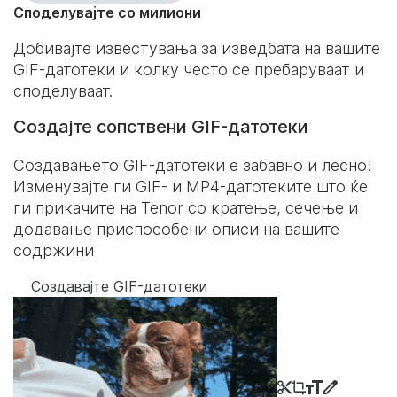
Споделувајте со милиони
Добивајте известувања за изведбата на вашите
GIF-датотеки и колку често се пребаруваат и
споделуваат.
Создајте сопствени GIF-датотеки
Создавањето GIF-датотеки е забавно и лесно!
Изменувајте ги GIF- и MP4-датотеките што ќе
ги прикачите на Tenor со кратење, сечење и
додавање приспособени описи на вашите
содржини
Создавајте GIF-датотеки