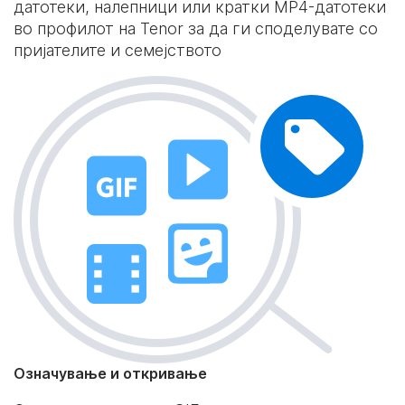
датотеки, налепници или кратки MP4-датотеки
во профилот на Tenor за да ги споделувате со
пријателите и семејството
Означување и откривање