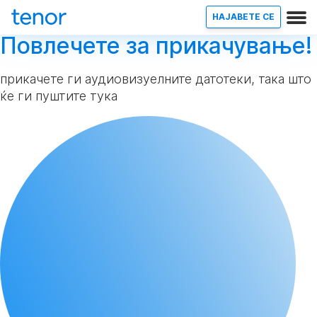
НАЈАВETE СЕ
Повлечете за прикачување!
прикачете ги аудиовизуелните датотеки, така што
ќе ги пуштите тука