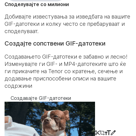
Споделувајте со милиони
Добивајте известувања за изведбата на вашите
GIF-датотеки и колку често се пребаруваат и
споделуваат.
Создајте сопствени GIF-датотеки
Создавањето GIF-датотеки е забавно и лесно!
Изменувајте ги GIF- и MP4-датотеките што ќе
ги прикачите на Tenor со кратење, сечење и
додавање приспособени описи на вашите
содржини
Создавајте GIF-датотеки