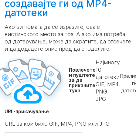
создавајте
ги од MP4-
датотеки
Ако ви помага да се изразите, ова е
вистинското место за тоа. А ако има потреба
од дотерување, може да скратите, да отсечете
и да додадете опис пред да споделите.
Најмногу
10
Повлечете
и пуштете
Прелис
датотеки
за да
г
GIF, MP4,
прикачите
тука
датот
PNG,
JPG
URL-прикачување
URL за кои било GIF, MP4, PNG или JPG