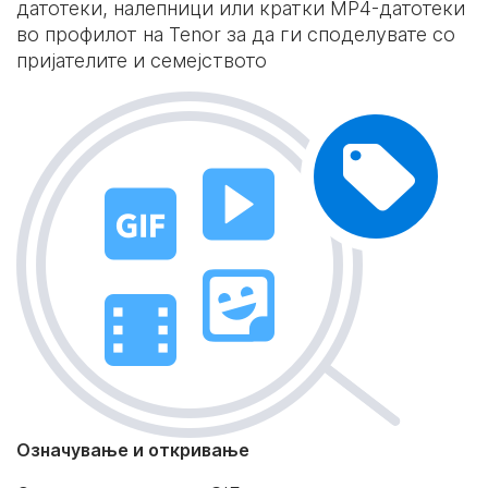
датотеки, налепници или кратки MP4-датотеки
во профилот на Tenor за да ги споделувате со
пријателите и семејството
Означување и откривање