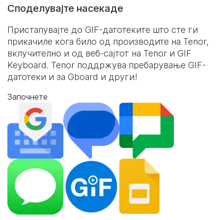
Споделувајте насекаде
Пристапувајте до GIF-датотеките што сте ги
прикачиле кога било од производите на Tenor,
вклучително и од веб-сајтот на Tenor и
GIF
Keyboard
. Tenor поддржува пребарување GIF-
датотеки и за Gboard и други!
Започнете