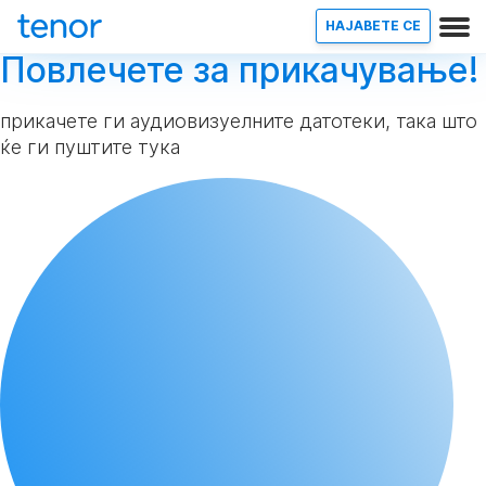
НАЈАВETE СЕ
Повлечете за прикачување!
прикачете ги аудиовизуелните датотеки, така што
ќе ги пуштите тука