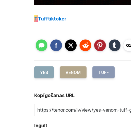
T
Tufftiktoker
YES
VENOM
TUFF
Kopīgošanas URL
Iegult