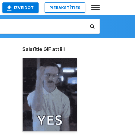
IZVEIDOT
PIERAKSTĪTIES
Saistītie GIF attēli