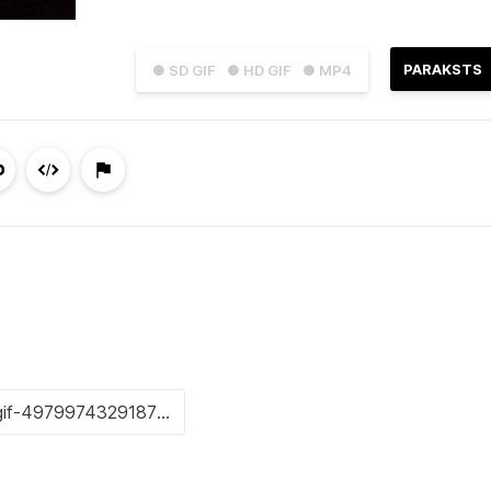
PARAKSTS
● SD GIF
● HD GIF
● MP4