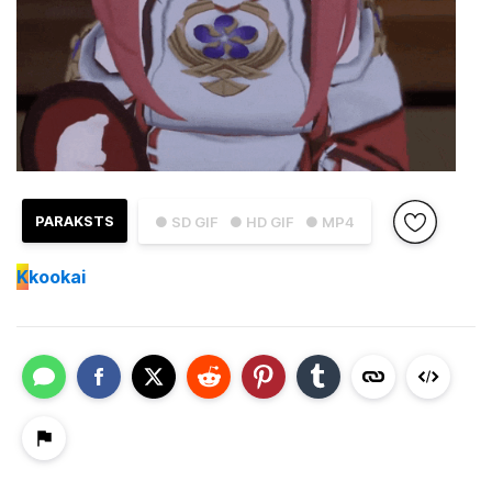
PARAKSTS
● SD GIF
● HD GIF
● MP4
K
kookai