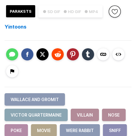
PARAKSTS
● SD GIF
● HD GIF
● MP4
Yintoons
WALLACE AND GROMIT
VICTOR QUARTERMAINE
VILLAIN
NOSE
POKE
MOVIE
WERE RABBIT
SNIFF