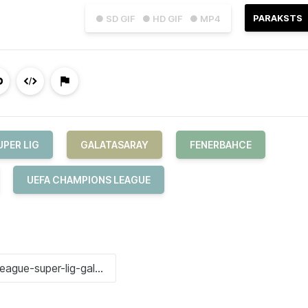
PARAKSTS
● SD GIF
● HD GIF
● MP4
UPER LIG
GALATASARAY
FENERBAHCE
UEFA CHAMPIONS LEAGUE