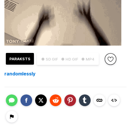
PARAKSTS
● SD GIF
● HD GIF
● MP4
randomlessly