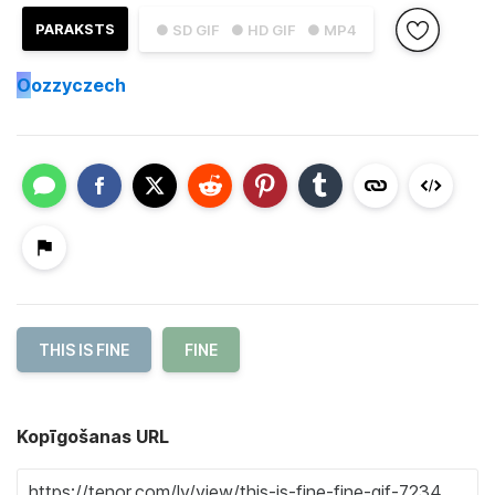
PARAKSTS
● SD GIF
● HD GIF
● MP4
O
ozzyczech
THIS IS FINE
FINE
Kopīgošanas URL