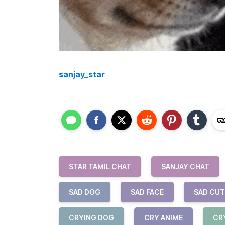
sanjay_star
STAR TAMIL CHAT
SANJAY CHAT
SAD DOG
SAD FACE
SAD CUT
CRYING DOG
CRY ANIME
CR