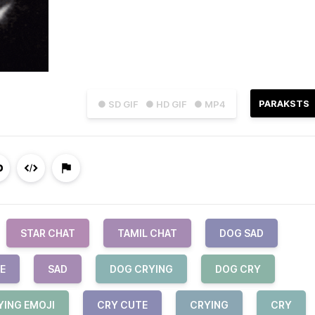
PARAKSTS
● SD GIF
● HD GIF
● MP4
STAR CHAT
TAMIL CHAT
DOG SAD
E
SAD
DOG CRYING
DOG CRY
YING EMOJI
CRY CUTE
CRYING
CRY