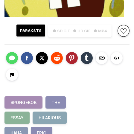
PARAKSTS
● SD GIF
● HD GIF
● MP4
SPONGEBOB
THE
ESSAY
HILARIOUS
HAHA
EPIC