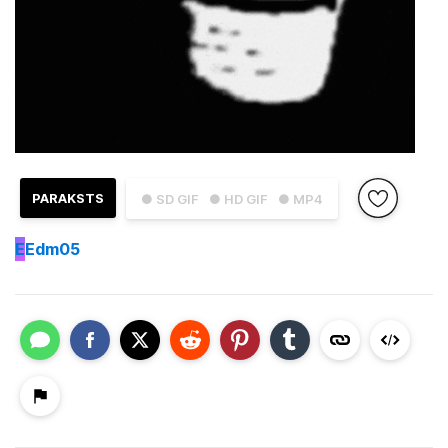
PARAKSTS
● SD GIF
● HD GIF
● MP4
E
Edm05