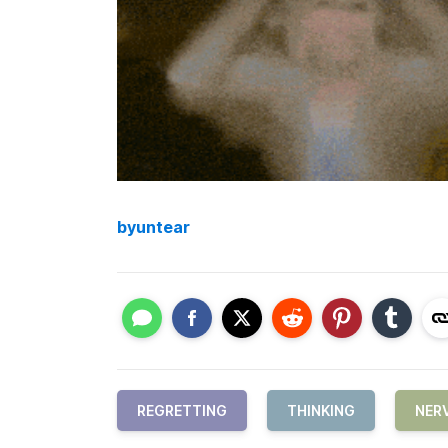
byuntear
REGRETTING
THINKING
NER