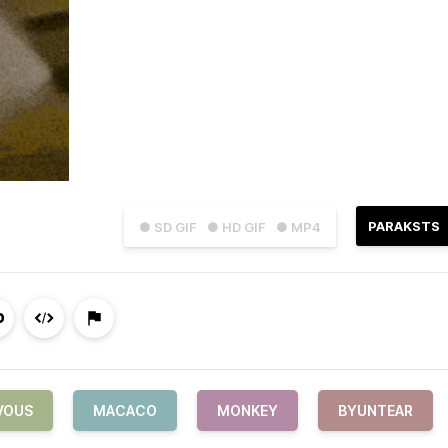
PARAKSTS
● SD GIF
● HD GIF
● MP4
VOUS
MACACO
MONKEY
BYUNTEAR