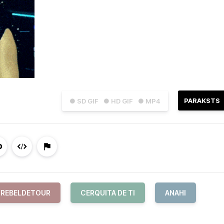
PARAKSTS
● SD GIF
● HD GIF
● MP4
REBELDETOUR
CERQUITA DE TI
ANAHI