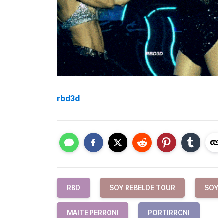
rbd3d
RBD
SOY REBELDE TOUR
SOY
MAITE PERRONI
PORTIRRONI