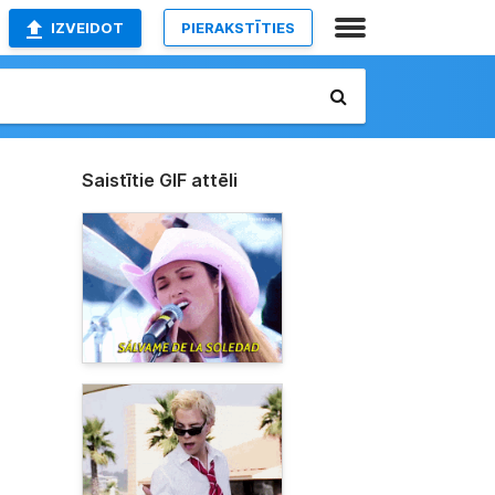
IZVEIDOT
PIERAKSTĪTIES
Saistītie GIF attēli