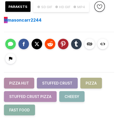
PARAKSTS
● SD GIF
● HD GIF
● MP4
M
masoncarr2244
PIZZA HUT
STUFFED CRUST
PIZZA
STUFFED CRUST PIZZA
CHEESY
FAST FOOD