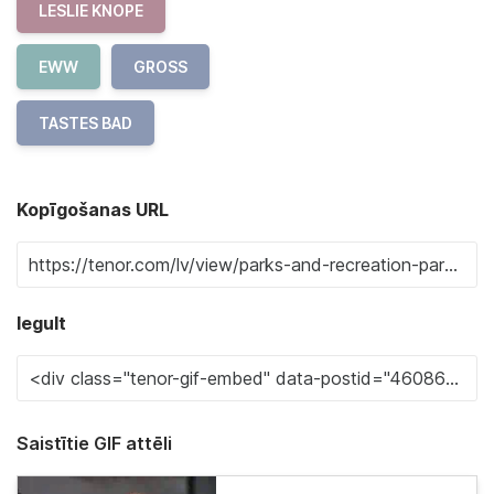
LESLIE KNOPE
EWW
GROSS
TASTES BAD
Kopīgošanas URL
Iegult
Saistītie GIF attēli