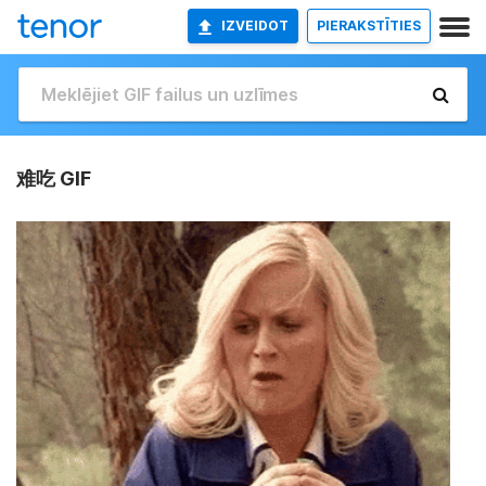
IZVEIDOT
PIERAKSTĪTIES
难吃 GIF