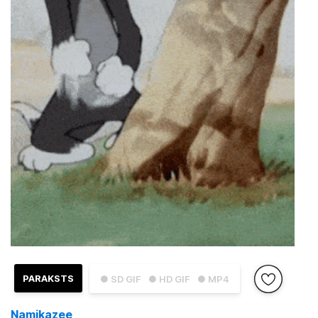
PARAKSTS
● SD GIF
● HD GIF
● MP4
Namikazee