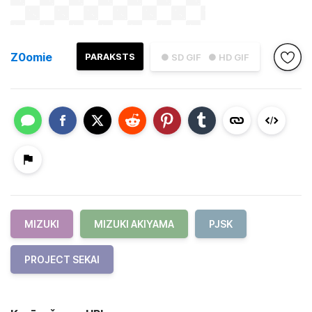
Z0omie
PARAKSTS
● SD GIF
● HD GIF
MIZUKI
MIZUKI AKIYAMA
PJSK
PROJECT SEKAI