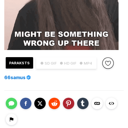
PARAKSTS
● SD GIF
● HD GIF
● MP4
66samus