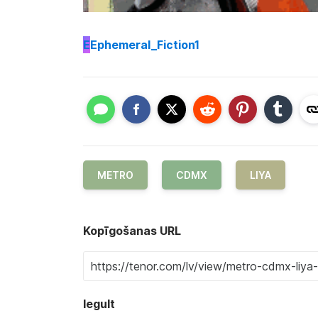
E
Ephemeral_Fiction1
METRO
CDMX
LIYA
Kopīgošanas URL
Iegult