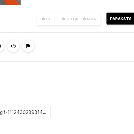
PARAKSTS
● SD GIF
● HD GIF
● MP4