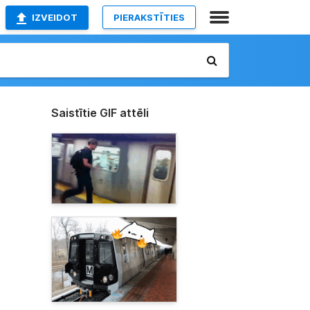
IZVEIDOT
PIERAKSTĪTIES
Saistītie GIF attēli