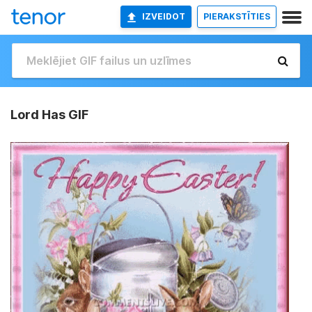
IZVEIDOT
PIERAKSTĪTIES
Lord Has GIF