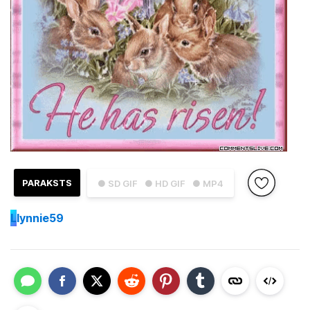
PARAKSTS
● SD GIF
● HD GIF
● MP4
L
lynnie59