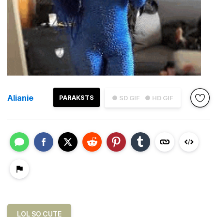
Alianie
PARAKSTS
● SD GIF
● HD GIF
LOL SO CUTE