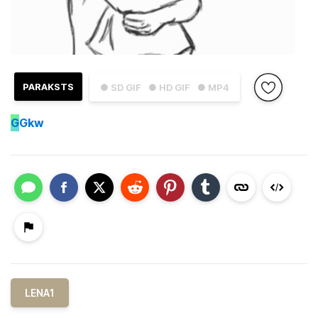
PARAKSTS
● SD GIF
● HD GIF
● MP4
G
Gkw
LENA1