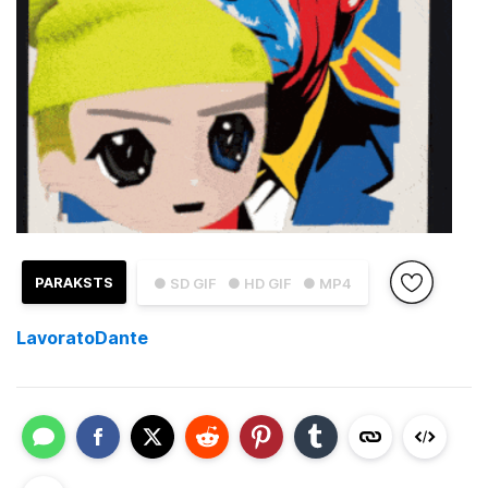
PARAKSTS
● SD GIF
● HD GIF
● MP4
LavoratoDante