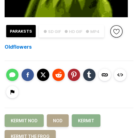
PARAKSTS
● SD GIF
● HD GIF
● MP4
Oldflowers
KERMIT NOD
NOD
KERMIT
KERMIT THE FROG