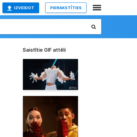
IZVEIDOT
PIERAKSTĪTIES
Saistītie GIF attēli