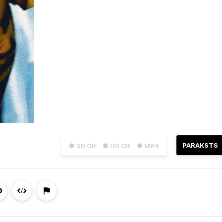
PARAKSTS
● SD GIF
● HD GIF
● MP4