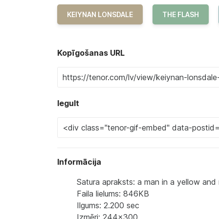
KEIYNAN LONSDALE
THE FLASH
Kopīgošanas URL
Iegult
Informācija
Satura apraksts: a man in a yellow and r
Faila lielums: 846KB
Ilgums: 2.200 sec
Izmēri: 244x300