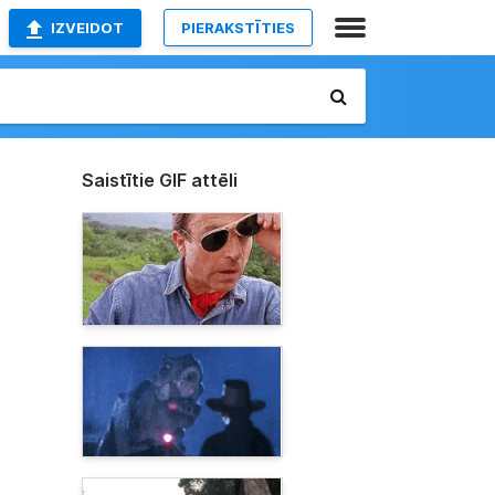
IZVEIDOT
PIERAKSTĪTIES
Saistītie GIF attēli