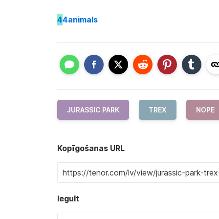
4
4animals
JURASSIC PARK
TREX
NOPE
Kopīgošanas URL
Iegult