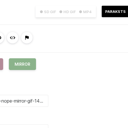
PARAKSTS
● SD GIF
● HD GIF
● MP4
MIRROR