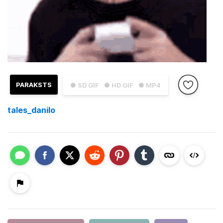
PARAKSTS
● SD GIF
● HD GIF
● MP4
tales_danilo