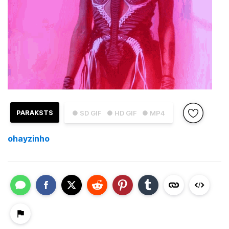
PARAKSTS
● SD GIF
● HD GIF
● MP4
ohayzinho