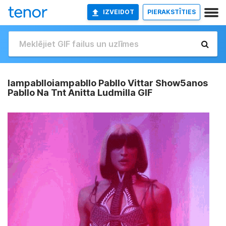
IZVEIDOT
PIERAKSTĪTIES
Iampablloiampabllo Pabllo Vittar Show5anos
Pabllo Na Tnt Anitta Ludmilla GIF