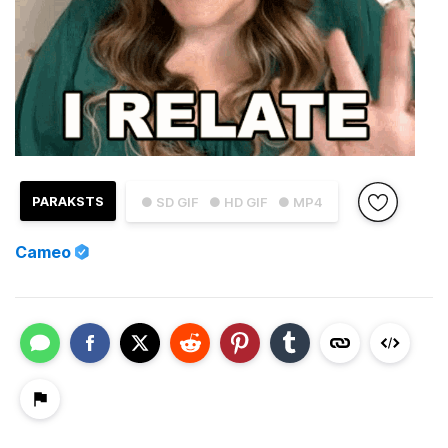
PARAKSTS
● SD GIF
● HD GIF
● MP4
Cameo