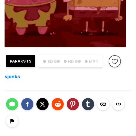
PARAKSTS
● SD GIF
● HD GIF
● MP4
sjonks