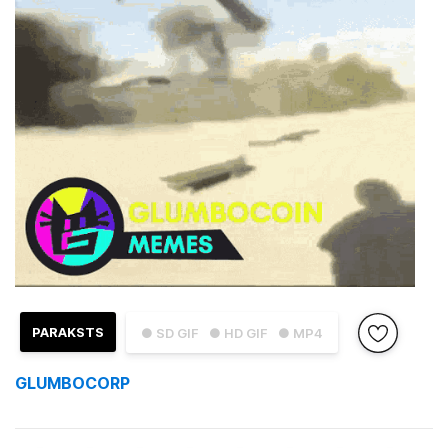
PARAKSTS
● SD GIF
● HD GIF
● MP4
GLUMBOCORP