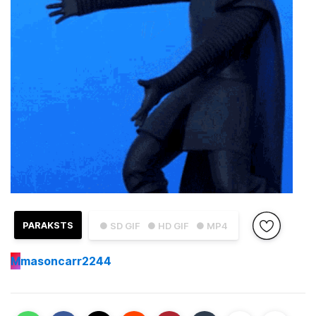
PARAKSTS
● SD GIF
● HD GIF
● MP4
M
masoncarr2244