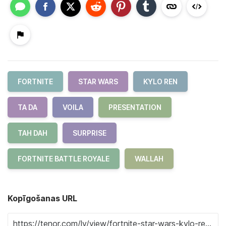
FORTNITE
STAR WARS
KYLO REN
TA DA
VOILA
PRESENTATION
TAH DAH
SURPRISE
FORTNITE BATTLE ROYALE
WALLAH
Kopīgošanas URL