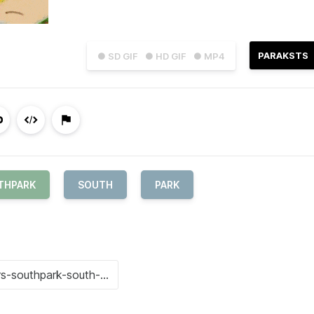
PARAKSTS
● SD GIF
● HD GIF
● MP4
THPARK
SOUTH
PARK