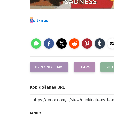
C
clt7nuc
DRINKINGTEARS
TEARS
SOU
Kopīgošanas URL
Iegult