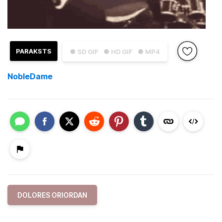
PARAKSTS
● SD GIF
● HD GIF
● MP4
NobleDame
DOLORES ORIORDAN