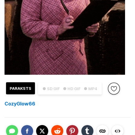
PARAKSTS
● SD GIF
● HD GIF
● MP4
CozyGlow66