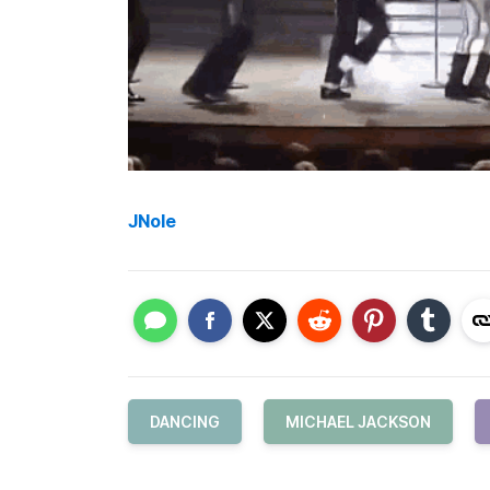
JNole
DANCING
MICHAEL JACKSON