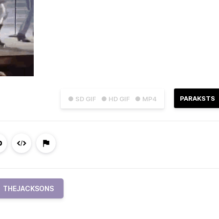
PARAKSTS
● SD GIF
● HD GIF
● MP4
THEJACKSONS