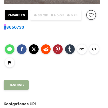
PARAKSTS
● SD GIF
● HD GIF
● MP4
8
8650730
DANCING
Kopīgošanas URL