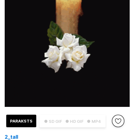
PARAKSTS
● SD GIF
● HD GIF
● MP4
2_tall