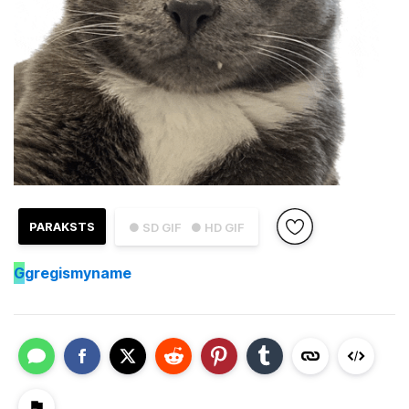
PARAKSTS
● SD GIF
● HD GIF
G
gregismyname