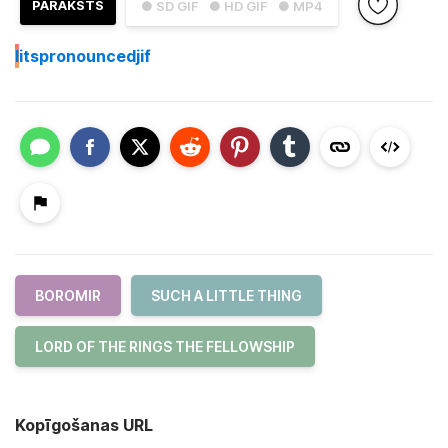
PARAKSTS
● SD GIF
● HD GIF
● MP4
I
itspronouncedjif
BOROMIR
SUCH A LITTLE THING
LORD OF THE RINGS THE FELLOWSHIP
Kopīgošanas URL