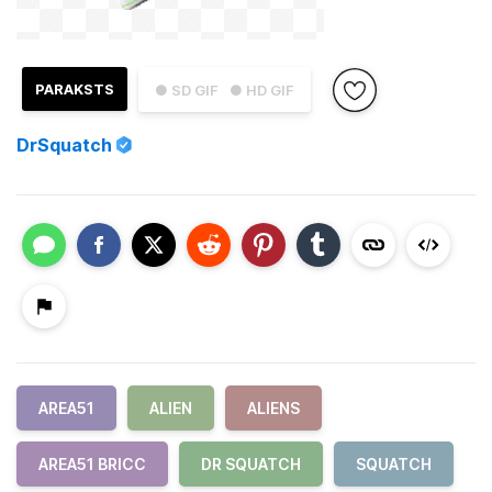
PARAKSTS
● SD GIF
● HD GIF
DrSquatch
AREA51
ALIEN
ALIENS
AREA51 BRICC
DR SQUATCH
SQUATCH