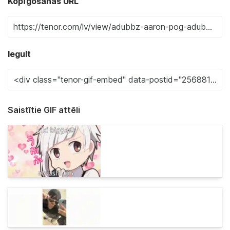
Kopīgošanas URL
Iegult
Saistītie GIF attēli