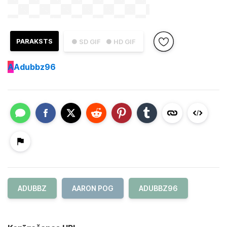
PARAKSTS
● SD GIF
● HD GIF
A
Adubbz96
ADUBBZ
AARON POG
ADUBBZ96