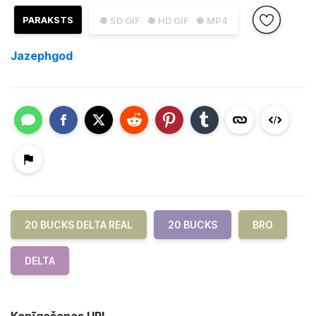
PARAKSTS
● SD GIF
● HD GIF
● MP4
Jazephgod
20 BUCKS DELTA REAL
20 BUCKS
BRO
DELTA
Kopīgošanas URL