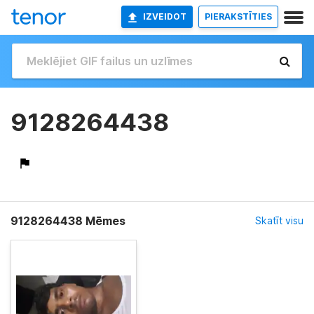
IZVEIDOT
PIERAKSTĪTIES
9128264438
9128264438 Mēmes
Skatīt visu