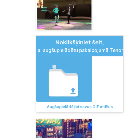
Noklikšķiniet šeit,
lai augšupielādētu pakalpojumā Tenor
Augšupielādējiet savus GIF attēlus