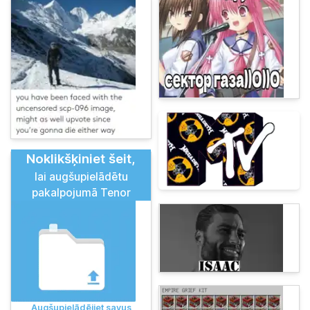
Noklikšķiniet šeit,
lai augšupielādētu
pakalpojumā Tenor
Augšupielādējiet savus