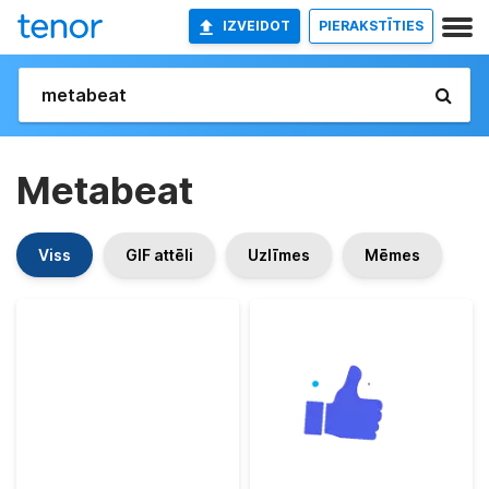
IZVEIDOT
PIERAKSTĪTIES
Metabeat
Viss
GIF attēli
Uzlīmes
Mēmes