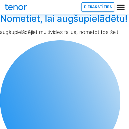
PIERAKSTĪTIES
Nometiet, lai augšupielādētu!
augšupielādējiet multivides failus, nometot tos šeit