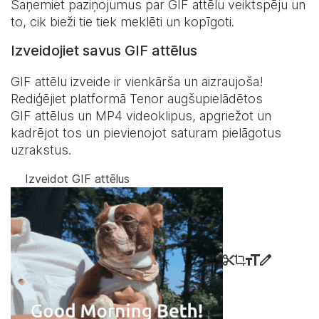
Saņemiet paziņojumus par GIF attēlu veiktspēju un
to, cik bieži tie tiek meklēti un kopīgoti.
Izveidojiet savus GIF attēlus
GIF attēlu izveide ir vienkārša un aizraujoša!
Rediģējiet platformā Tenor augšupielādētos
GIF attēlus un MP4 videoklipus, apgriežot un
kadrējot tos un pievienojot saturam pielāgotus
uzrakstus.
Izveidot GIF attēlus