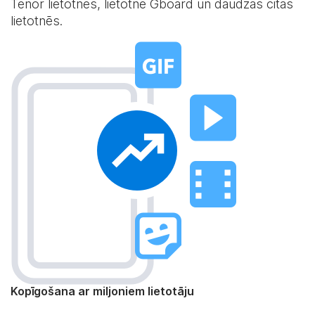
Tenor lietotnēs, lietotnē Gboard un daudzās citās
lietotnēs.
Kopīgošana ar miljoniem lietotāju