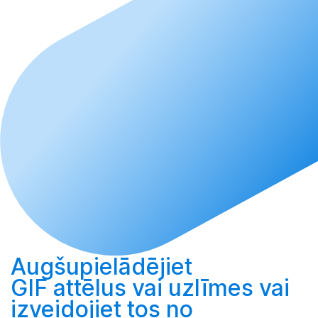
Augšupielādējiet
GIF attēlus vai uzlīmes vai
izveidojiet
tos no