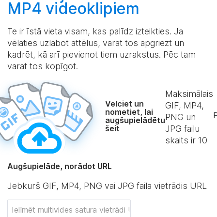
MP4 videoklipiem
Te ir īstā vieta visam, kas palīdz izteikties. Ja
vēlaties uzlabot attēlus, varat tos apgriezt un
kadrēt, kā arī pievienot tiem uzrakstus. Pēc tam
varat tos kopīgot.
Maksimālais
Velciet un
GIF, MP4,
nometiet, lai
P
PNG un
augšupielādētu
šeit
JPG failu
skaits ir
10
Augšupielāde, norādot URL
Jebkurš GIF, MP4, PNG vai JPG faila vietrādis URL