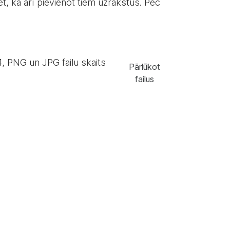
rēt, kā arī pievienot tiem uzrakstus. Pēc
, PNG un JPG failu skaits
Pārlūkot
failus