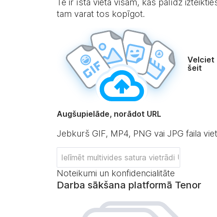
Te ir īstā vieta visam, kas palīdz izteikti
tam varat tos kopīgot.
Velciet
šeit
Augšupielāde, norādot URL
Jebkurš GIF, MP4, PNG vai JPG faila vie
Noteikumi un konfidencialitāte
Darba sākšana platformā Tenor