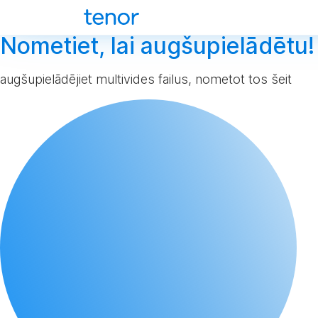
Nometiet, lai augšupielādētu!
augšupielādējiet multivides failus, nometot tos šeit