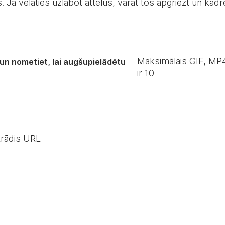
es. Ja vēlaties uzlabot attēlus, varat tos apgriezt un kad
Maksimālais GIF, MP4
 un nometiet, lai augšupielādētu
ir
10
trādis URL